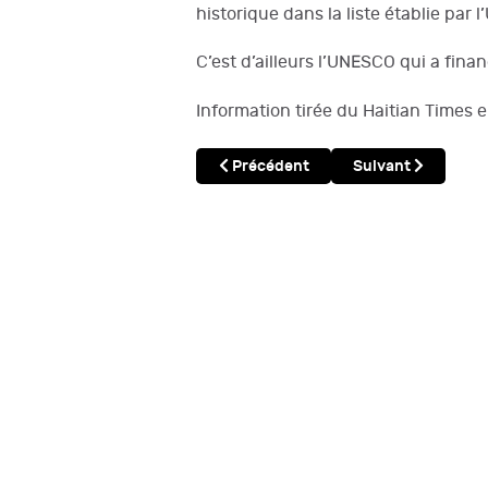
historique dans la liste établie par 
C’est d’ailleurs l’UNESCO qui a fin
Information tirée du Haitian Times 
Article précédent : Les refuges du 
Article suivant : 
Précédent
Suivant
En Bref
Login
Search