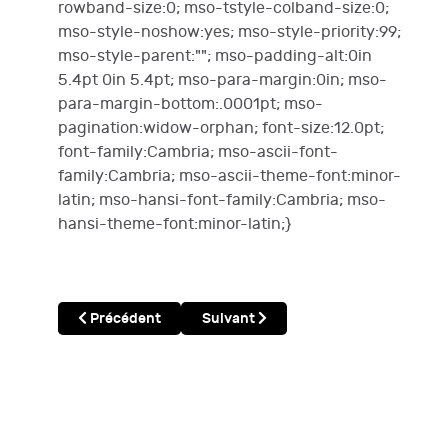
rowband-size:0; mso-tstyle-colband-size:0;
mso-style-noshow:yes; mso-style-priority:99;
mso-style-parent:""; mso-padding-alt:0in
5.4pt 0in 5.4pt; mso-para-margin:0in; mso-
para-margin-bottom:.0001pt; mso-
pagination:widow-orphan; font-size:12.0pt;
font-family:Cambria; mso-ascii-font-
family:Cambria; mso-ascii-theme-font:minor-
latin; mso-hansi-font-family:Cambria; mso-
hansi-theme-font:minor-latin;}
Article précédent : Revue de la semaine 28 Novembre 
Article suivant : REVUE DE LA SEM
Précédent
Suivant
En Bref
Login
Search