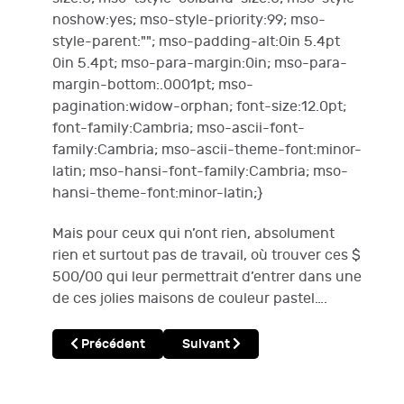
noshow:yes; mso-style-priority:99; mso-
style-parent:""; mso-padding-alt:0in 5.4pt
0in 5.4pt; mso-para-margin:0in; mso-para-
margin-bottom:.0001pt; mso-
pagination:widow-orphan; font-size:12.0pt;
font-family:Cambria; mso-ascii-font-
family:Cambria; mso-ascii-theme-font:minor-
latin; mso-hansi-font-family:Cambria; mso-
hansi-theme-font:minor-latin;}
Mais pour ceux qui n’ont rien, absolument
rien et surtout pas de travail, où trouver ces $
500/00 qui leur permettrait d’entrer dans une
de ces jolies maisons de couleur pastel….
Article précédent : Revue de la Semaine 23 Janvier 20
Article suivant : Revue du 22 au 27.
Précédent
Suivant