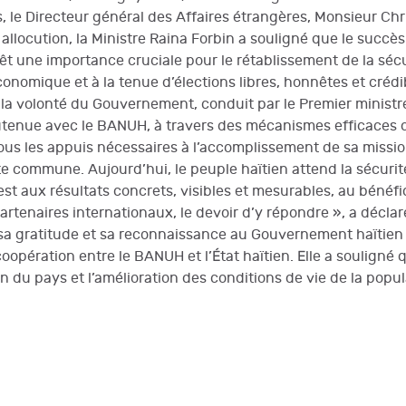
, le Directeur général des Affaires étrangères, Monsieur Chr
 allocution, la Ministre Raina Forbin a souligné que le succ
t une importance cruciale pour le rétablissement de la sécur
économique et à la tenue d’élections libres, honnêtes et crédi
é la volonté du Gouvernement, conduit par le Premier ministr
outenue avec le BANUH, à travers des mécanismes efficaces 
tous les appuis nécessaires à l’accomplissement de sa missi
e commune. Aujourd’hui, le peuple haïtien attend la sécurité 
 est aux résultats concrets, visibles et mesurables, au bénéf
rtenaires internationaux, le devoir d’y répondre », a déclar
a gratitude et sa reconnaissance au Gouvernement haïtien p
 coopération entre le BANUH et l’État haïtien. Elle a soulign
on du pays et l’amélioration des conditions de vie de la popul
 sur le genre : le gouvernement inaugure les premières Maisons de
: MINISTERE DES AFFAIRES ETRANGERES ET DES CULTES