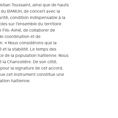
istian Toussaint, ainsi que de hauts
ès du BANUH, de concert avec la
ité, condition indispensable à la
bles sur l’ensemble du territoire
e Fils-Aimé, de collaborer de
de coordination et de
on. « Nous considérons que la
et la stabilité. Le temps des
ice de la population haïtienne. Nous
é la Chancelière. De son côté,
our la signature de cet accord,
é que cet instrument constitue une
ation haïtienne.
s femmes en Haïti