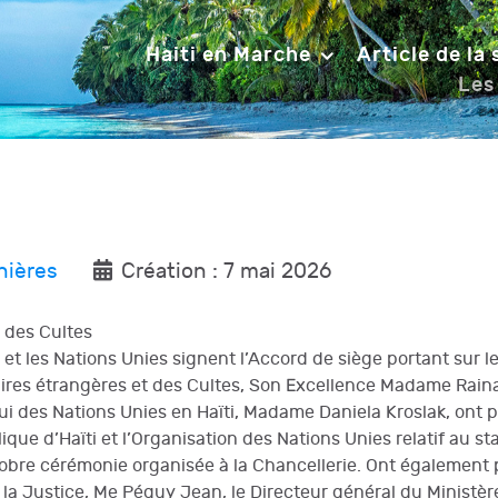
Haiti en Marche
Article de la
Les
nières
Création : 7 mai 2026
t des Cultes
 Haïti et les Nations Unies signent l’Accord de siège portant s
faires étrangères et des Cultes, Son Excellence Madame Raina
i des Nations Unies en Haïti, Madame Daniela Kroslak, ont p
que d’Haïti et l’Organisation des Nations Unies relatif au s
sobre cérémonie organisée à la Chancellerie. Ont également 
la Justice, Me Péguy Jean, le Directeur général du Ministère