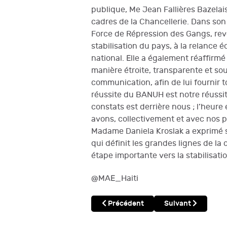
publique, Me Jean Fallières Bazelais
cadres de la Chancellerie. Dans son
Force de Répression des Gangs, revê
stabilisation du pays, à la relance 
national. Elle a également réaffirm
manière étroite, transparente et s
communication, afin de lui fournir 
réussite du BANUH est notre réussit
constats est derrière nous ; l’heure
avons, collectivement et avec nos pa
Madame Daniela Kroslak a exprimé s
qui définit les grandes lignes de la
étape importante vers la stabilisati
@MAE_Haiti
Article précédent : Violences basées
Article suivant 
Précédent
Suivant