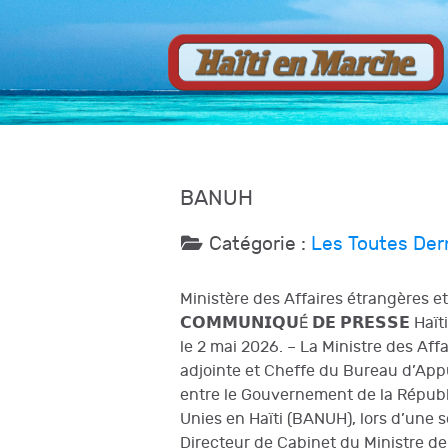
BANUH
Catégorie :
Les Toutes Der
Ministère des Affaires étrangères e
𝗖𝗢𝗠𝗠𝗨𝗡𝗜𝗤𝗨É 𝗗𝗘 𝗣𝗥𝗘𝗦𝗦𝗘
le 2 mai 2026. – La Ministre des Af
adjointe et Cheffe du Bureau d’Appu
entre le Gouvernement de la Républi
Unies en Haïti (BANUH), lors d’une 
Directeur de Cabinet du Ministre de 