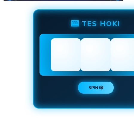
🎰 TES HOKI
SPIN 🎲