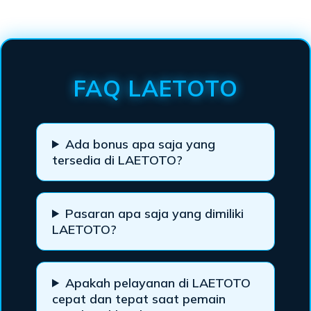
Loading...
FAQ LAETOTO
Ada bonus apa saja yang
tersedia di LAETOTO?
Pasaran apa saja yang dimiliki
LAETOTO?
Apakah pelayanan di LAETOTO
cepat dan tepat saat pemain