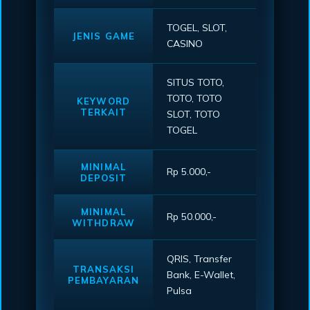
TOGEL, SLOT,
JENIS GAME
CASINO
SITUS TOTO,
TOTO, TOTO
KEYWORD
TERKAIT
SLOT, TOTO
TOGEL
MINIMAL
Rp 5.000,-
DEPOSIT
MINIMAL
Rp 50.000,-
WITHDRAW
QRIS, Transfer
TRANSAKSI
Bank, E-Wallet,
PEMBAYARAN
Pulsa