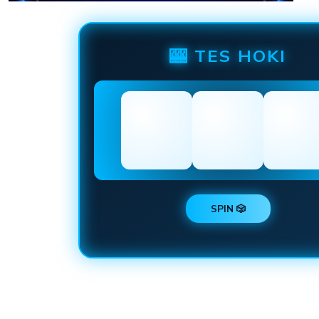
🎰 TES HOKI
SPIN 🎲