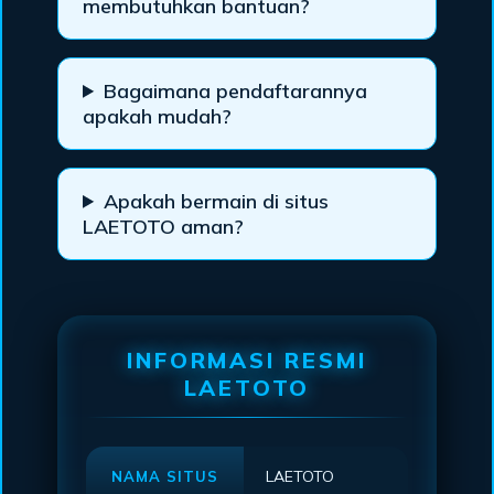
membutuhkan bantuan?
Bagaimana pendaftarannya
apakah mudah?
Apakah bermain di situs
LAETOTO aman?
INFORMASI RESMI
LAETOTO
LAETOTO
NAMA SITUS