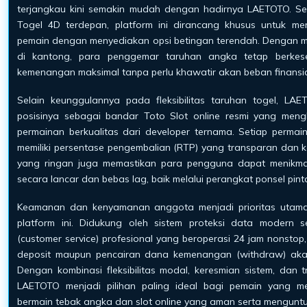
terjangkau kini semakin mudah dengan hadirnya LAETOTO. Seba
Togel 4D terdepan, platform ini dirancang khusus untuk m
pemain dengan menyediakan opsi betingan terendah. Dengan 
di kantong, para penggemar taruhan angka tetap berkes
kemenangan maksimal tanpa perlu khawatir akan beban finansia
Selain keunggulannya pada fleksibilitas taruhan togel, L
posisinya sebagai bandar Toto Slot online resmi yang mengh
permainan berkualitas dari developer ternama. Setiap permai
memiliki persentase pengembalian (RTP) yang transparan dan ko
yang ringan juga memastikan para pengguna dapat menikmati
secara lancar dan bebas lag, baik melalui perangkat ponsel pin
Keamanan dan kenyamanan anggota menjadi prioritas utama
platform ini. Didukung oleh sistem proteksi data modern 
(customer service) profesional yang beroperasi 24 jam nonstop,
deposit maupun pencairan dana kemenangan (withdraw) akan 
Dengan kombinasi fleksibilitas modal, keresmian sistem, dan 
LAETOTO menjadi pilihan paling ideal bagi pemain yang m
bermain tebak angka dan slot online yang aman serta mengunt