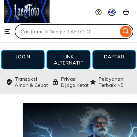
LAETOTO
Skip
to
Search
ontent
Browse
for
items
or
shops
LOGIN
LINK
DAFTAR
ALTERNATIF
Transaksi
Privasi
Pelayanan
Aman & Cepat
Dijaga Ketat
Terbaik ⭐️5