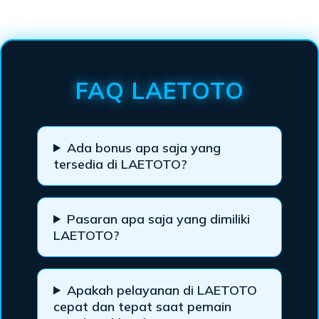
Loading...
FAQ LAETOTO
Ada bonus apa saja yang
tersedia di LAETOTO?
Pasaran apa saja yang dimiliki
LAETOTO?
Apakah pelayanan di LAETOTO
cepat dan tepat saat pemain