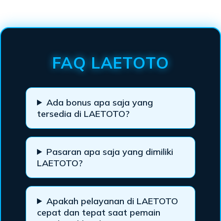
Loading...
FAQ LAETOTO
Ada bonus apa saja yang
tersedia di LAETOTO?
Pasaran apa saja yang dimiliki
LAETOTO?
Apakah pelayanan di LAETOTO
cepat dan tepat saat pemain