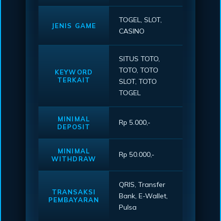
TOGEL, SLOT,
JENIS GAME
CASINO
SITUS TOTO,
TOTO, TOTO
KEYWORD
TERKAIT
SLOT, TOTO
TOGEL
MINIMAL
Rp 5.000,-
DEPOSIT
MINIMAL
Rp 50.000,-
WITHDRAW
QRIS, Transfer
TRANSAKSI
Bank, E-Wallet,
PEMBAYARAN
Pulsa